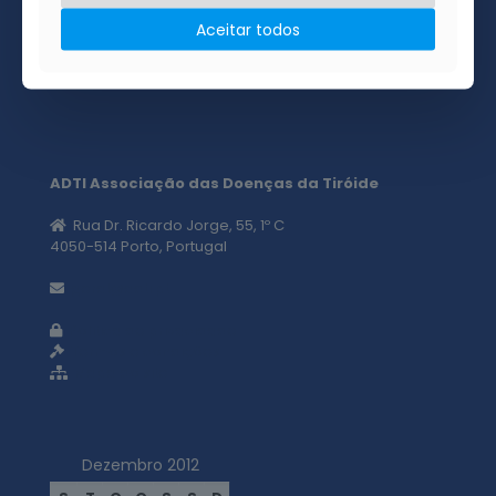
Acreditamos que é possível esticar a mão e ajudar o
Aceitar todos
próximo, acreditamos ainda que através de uma
palavra amiga podemos apaziguar a dor que tantas
vezes chega com a doença.
ADTI Associação das Doenças da Tiróide
Rua Dr. Ricardo Jorge, 55, 1º C
4050-514 Porto, Portugal
geral@adti.pt
Política de privacidade
Termos e condições
Mapa do site
Dezembro 2012