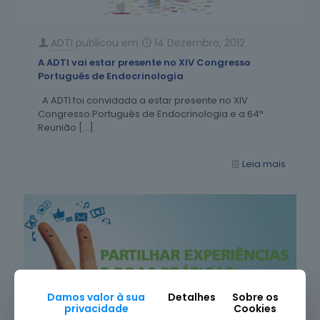
ADTI
publicou em
14 Dezembro, 2012
A ADTI vai estar presente no XIV Congresso
Português de Endocrinologia
A ADTI foi convidada a estar presente no XIV
Congresso Português de Endocrinologia e a 64ª
Reunião
[…]
Leia mais
Damos valor à sua
Detalhes
Sobre os
privacidade
Cookies
ADTI
publicou em
3 Dezembro, 2012