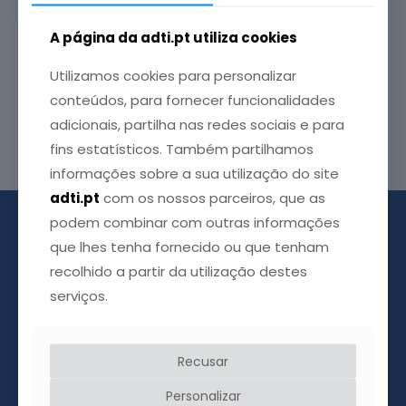
A ADTI no Jornal Saúde Notícias
A página da adti.pt utiliza cookies
A propósito de um encontro entre associações de
doentes – no qual estiveram presentes a
Utilizamos cookies para personalizar
Associação
[…]
conteúdos, para fornecer funcionalidades
adicionais, partilha nas redes sociais e para
Leia mais
fins estatísticos. Também partilhamos
informações sobre a sua utilização do site
adti.pt
com os nossos parceiros, que as
podem combinar com outras informações
que lhes tenha fornecido ou que tenham
recolhido a partir da utilização destes
serviços.
Recusar
Personalizar