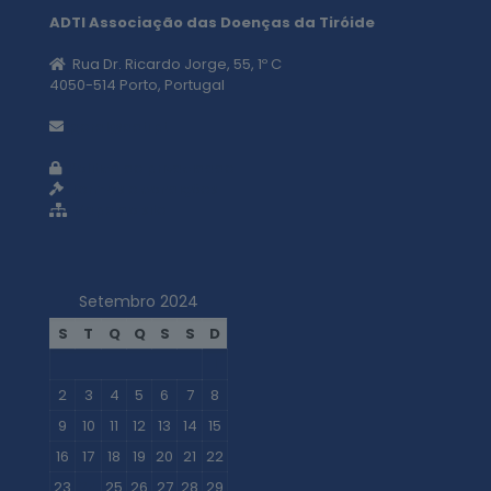
ADTI Associação das Doenças da Tiróide
Rua Dr. Ricardo Jorge, 55, 1º C
4050-514 Porto, Portugal
geral@adti.pt
Política de privacidade
Termos e condições
Mapa do site
Setembro 2024
S
T
Q
Q
S
S
D
1
2
3
4
5
6
7
8
9
10
11
12
13
14
15
16
17
18
19
20
21
22
23
24
25
26
27
28
29