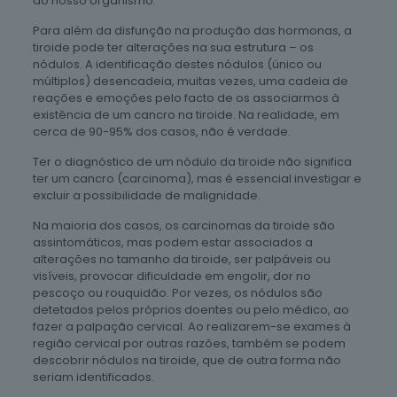
do nosso organismo.
Para além da disfunção na produção das hormonas, a
tiroide pode ter alterações na sua estrutura – os
nódulos. A identificação destes nódulos (único ou
múltiplos) desencadeia, muitas vezes, uma cadeia de
reações e emoções pelo facto de os associarmos à
existência de um cancro na tiroide. Na realidade, em
cerca de 90-95% dos casos, não é verdade.
Ter o diagnóstico de um nódulo da tiroide não significa
ter um cancro (carcinoma), mas é essencial investigar e
excluir a possibilidade de malignidade.
Na maioria dos casos, os carcinomas da tiroide são
assintomáticos, mas podem estar associados a
alterações no tamanho da tiroide, ser palpáveis ou
visíveis, provocar dificuldade em engolir, dor no
pescoço ou rouquidão. Por vezes, os nódulos são
detetados pelos próprios doentes ou pelo médico, ao
fazer a palpação cervical. Ao realizarem-se exames à
região cervical por outras razões, também se podem
descobrir nódulos na tiroide, que de outra forma não
seriam identificados.