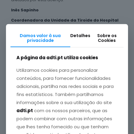
Inês Sapinho
Coordenadora da Unidade da Tiroide do Hospital
CUF Descobertas
Damos valor à sua
Detalhes
Sobre os
Autora do livro “Os Segredos da sua Tiroide”
privacidade
Cookies
Consultora ADTI
A página da adti.pt utiliza cookies
Miguel Allen
Utilizamos cookies para personalizar
Coordenador da Cirurgia Endócrina do Hospital da
conteúdos, para fornecer funcionalidades
Luz Lisboa
adicionais, partilha nas redes sociais e para
Secretário da SPCENDO
fins estatísticos. Também partilhamos
informações sobre a sua utilização do site
Consultor da ADTI
adti.pt
com os nossos parceiros, que as
podem combinar com outras informações
Partilhar
que lhes tenha fornecido ou que tenham