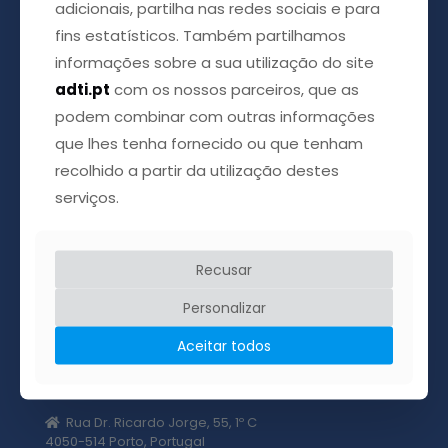
adicionais, partilha nas redes sociais e para
fins estatísticos. Também partilhamos
informações sobre a sua utilização do site
adti.pt
com os nossos parceiros, que as
podem combinar com outras informações
que lhes tenha fornecido ou que tenham
recolhido a partir da utilização destes
serviços.
Acreditamos que é possível esticar a mão e ajudar o
próximo, acreditamos ainda que através de uma
palavra amiga podemos apaziguar a dor que tantas
Recusar
vezes chega com a doença.
Personalizar
Aceitar todos
ADTI Associação das Doenças da Tiróide
Rua Dr. Ricardo Jorge, 55, 1º C
4050-514 Porto, Portugal