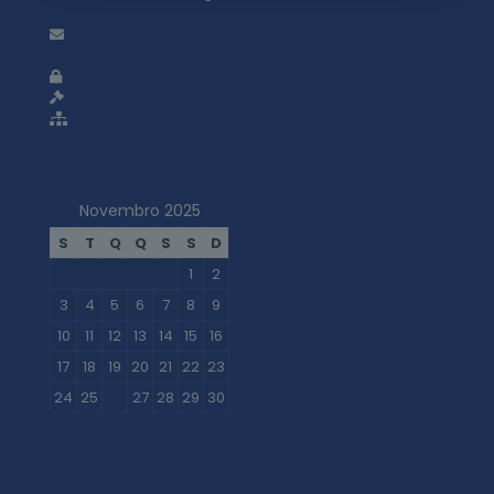
geral@adti.pt
Política de privacidade
Termos e condições
Mapa do site
Novembro 2025
S
T
Q
Q
S
S
D
1
2
3
4
5
6
7
8
9
10
11
12
13
14
15
16
17
18
19
20
21
22
23
24
25
26
27
28
29
30
« Out
Dez »