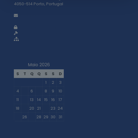
4050-514 Porto, Portugal
geral@adti.pt
Política de privacidade
Termos e condições
Mapa do site
Maio 2026
S
T
Q
Q
S
S
D
1
2
3
4
5
6
7
8
9
10
11
12
13
14
15
16
17
18
19
20
21
22
23
24
25
26
27
28
29
30
31
« Abr
Jun »