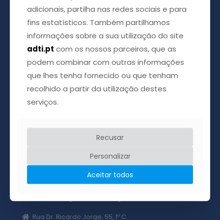
adicionais, partilha nas redes sociais e para
fins estatísticos. Também partilhamos
informações sobre a sua utilização do site
adti.pt
com os nossos parceiros, que as
podem combinar com outras informações
que lhes tenha fornecido ou que tenham
recolhido a partir da utilização destes
serviços.
Acreditamos que é possível esticar a mão e ajudar o
próximo, acreditamos ainda que através de uma
Recusar
palavra amiga podemos apaziguar a dor que tantas
vezes chega com a doença.
Personalizar
Aceitar todos
ADTI Associação das Doenças da Tiróide
Rua Dr. Ricardo Jorge, 55, 1º C