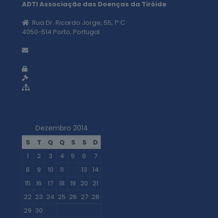
ADTI Associação das Doenças da Tiróide
Rua Dr. Ricardo Jorge, 55, 1º C
4050-514 Porto, Portugal
geral@adti.pt
Política de privacidade
Termos e condições
Mapa do site
Dezembro 2014
S
T
Q
Q
S
S
D
1
2
3
4
5
6
7
8
9
10
11
12
13
14
15
16
17
18
19
20
21
22
23
24
25
26
27
28
29
30
31