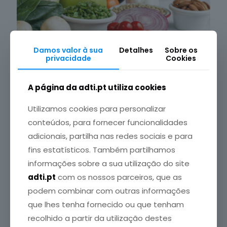
Damos valor à sua
Detalhes
Sobre os
privacidade
Cookies
A página da adti.pt utiliza cookies
Utilizamos cookies para personalizar
conteúdos, para fornecer funcionalidades
adicionais, partilha nas redes sociais e para
ADTI
publicou em
12 Dezembro, 2014
fins estatísticos. Também partilhamos
O Consumo Excessivo de Gorduras
informações sobre a sua utilização do site
adti.pt
com os nossos parceiros, que as
Nos diversos tipos de alimentos, que compõem
uma alimentação saudável, existem gorduras com
podem combinar com outras informações
funções importantes para o
[…]
que lhes tenha fornecido ou que tenham
recolhido a partir da utilização destes
Leia mais