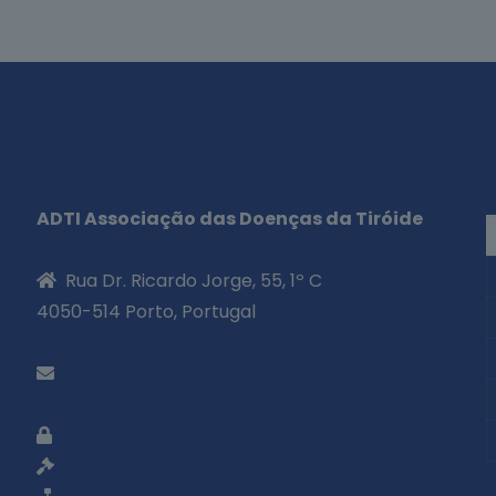
ADTI Associação das Doenças da Tiróide
Rua Dr. Ricardo Jorge, 55, 1º C
4050-514 Porto, Portugal
geral@adti.pt
Política de privacidade
Termos e condições
«