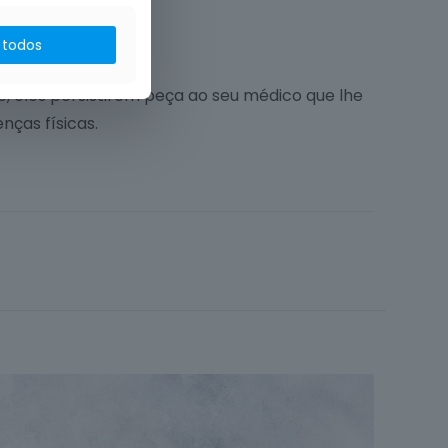
 todos
, eles persistirem peça ao seu médico que lhe
nças físicas.