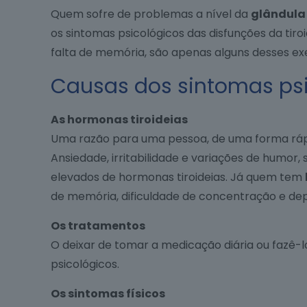
Quem sofre de problemas a nível da
glândula 
os sintomas psicológicos das disfunções da tiro
falta de memória, são apenas alguns desses e
Causas dos sintomas ps
As hormonas tiroideias
Uma razão para uma pessoa, de uma forma rápid
Ansiedade, irritabilidade e variações de humor
elevados de hormonas tiroideias. Já quem tem
de memória, dificuldade de concentração e de
Os tratamentos
O deixar de tomar a medicação diária ou fazê-l
psicológicos.
Os sintomas físicos