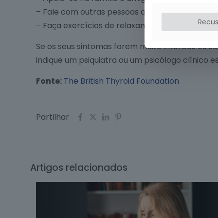
– Fale com outras pessoas que estejam a pass
Recus
– Faça exercícios de relaxamento.
Se os seus sintomas forem muito intensos ou se
indique um psiquiatra ou um psicólogo clínico 
Fonte:
The British Thyroid Foundation
Partilhar
Artigos relacionados