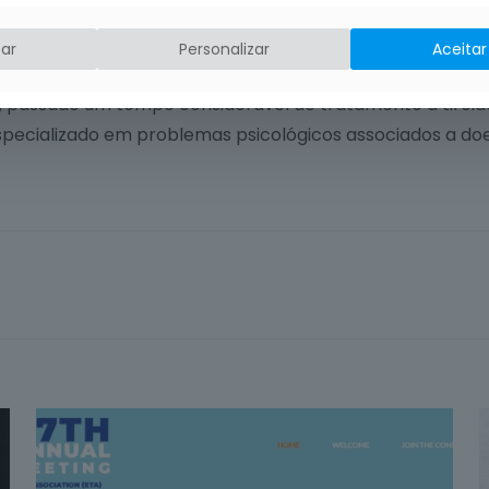
ar pelo mesmo.
ar
Personalizar
Aceitar
, passado um tempo considerável de tratamento à tiroide
especializado em problemas psicológicos associados a doe