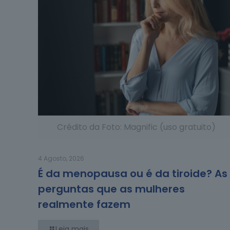
Crédito da Foto: Magnific (uso gratuito)
4 Agosto, 2026
É da menopausa ou é da tiroide? As
perguntas que as mulheres
realmente fazem
Leia mais