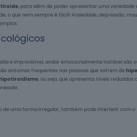
tiroide
, para além de poder apresentar uma variedade 
ide, o que nem sempre é fácil!
Ansiedade, depressão, mau 
xemplos.
icológicos
a e imprevisível, andar emocionalmente instável são os
, são sintomas frequentes nas pessoas que sofrem de
hipe
hipotiroidismo
, ou seja, que apresenta níveis reduzid
pressão.
o de uma forma irregular, também pode interferir com o 