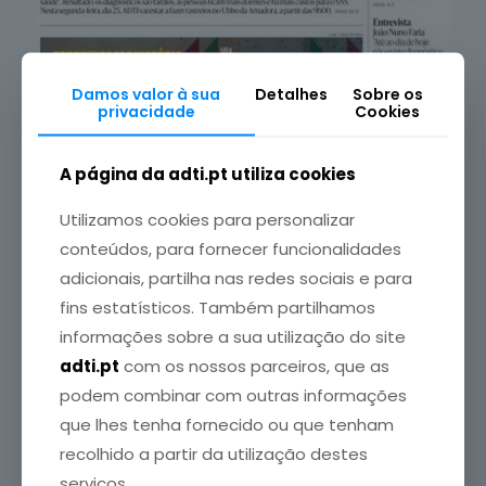
Damos valor à sua
Detalhes
Sobre os
privacidade
Cookies
A página da adti.pt utiliza cookies
Utilizamos cookies para personalizar
conteúdos, para fornecer funcionalidades
Crédito da Foto: DN
adicionais, partilha nas redes sociais e para
fins estatísticos. Também partilhamos
25 Maio, 2026
informações sobre a sua utilização do site
ADTI apela ao reconhecimento do hipotiroidismo
como doença crónica em Portugal
adti.pt
com os nossos parceiros, que as
podem combinar com outras informações
Leia mais
que lhes tenha fornecido ou que tenham
recolhido a partir da utilização destes
serviços.