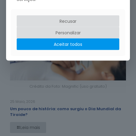
Recusar
Personalizar
Aceitar todos
Crédito da Foto: Magnific (uso gratuito)
25 Maio, 2026
Um pouco de história: como surgiu o Dia Mundial da
Tiroide?
Leia mais