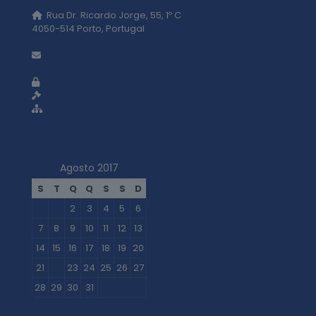
Rua Dr. Ricardo Jorge, 55, 1º C
4050-514 Porto, Portugal
geral@adti.pt
Política de privacidade
Termos e condições
Mapa do site
Agosto 2017
S
T
Q
Q
S
S
D
1
2
3
4
5
6
7
8
9
10
11
12
13
14
15
16
17
18
19
20
21
22
23
24
25
26
27
28
29
30
31
« Jul
Out »