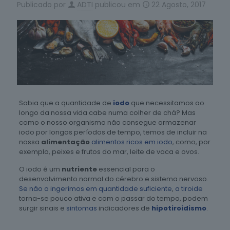
Publicado por
ADTI
publicou em
22 Agosto, 2017
Sabia que a quantidade de
iodo
que necessitamos ao
longo da nossa vida cabe numa colher de chá?
Mas
como o nosso organismo não consegue armazenar
iodo por longos períodos de tempo, temos de incluir na
nossa
alimentação
alimentos ricos em iodo
, como, por
exemplo, peixes e frutos do mar, leite de vaca e ovos.
O iodo é um
nutriente
essencial para o
desenvolvimento normal do cérebro e sistema nervoso.
Se não o ingerimos em quantidade suficiente
,
a tiroide
torna-se pouco ativa e com o passar do tempo, podem
surgir sinais e
sintomas
indicadores de
hipotiroidismo
.