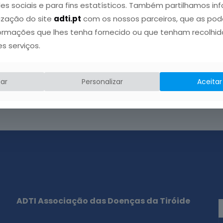
des sociais e para fins estatísticos. Também partilhamos i
lização do site
adti.pt
com os nossos parceiros, que as po
ormações que lhes tenha fornecido ou que tenham recolhido
es serviços.
ar
Personalizar
Aceitar
ADTI Associação das Doenças da Tiróide