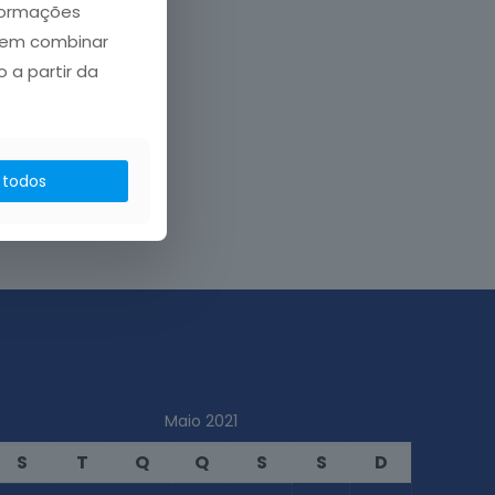
nformações
dem combinar
 a partir da
 todos
Maio 2021
S
T
Q
Q
S
S
D