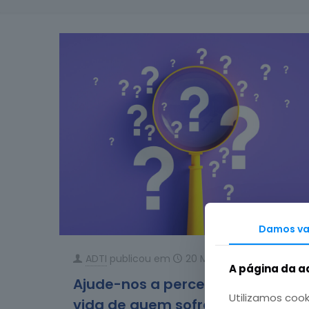
Damos val
ADTI
publicou em
20 Maio, 2021
A página da ad
Ajude-nos a perceber como é a
Utilizamos cook
vida de quem sofre com