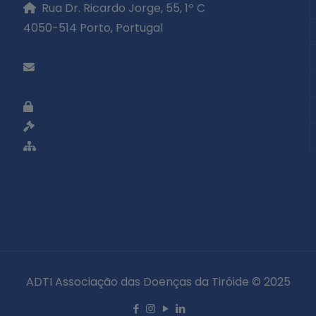
Rua Dr. Ricardo Jorge, 55, 1º C
4050-514 Porto, Portugal
geral@adti.pt
Política de privacidade
Termos e condições
Mapa do site
«
ADTI Associação das Doenças da Tiróide © 2025