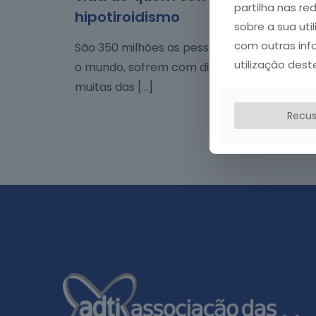
partilha nas re
hipotiroidismo
sobre a sua uti
com outras inf
São 350 milhões as pessoas que, em todo
utilização dest
o mundo, sofrem com distúrbios da tiroide,
muitas das
[…]
Recus
Leia mais