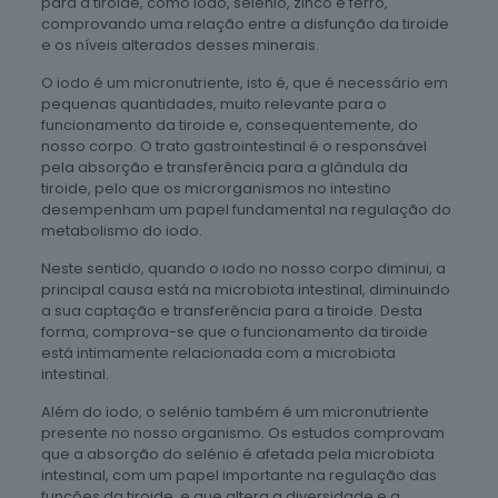
para a tiroide, como iodo, selénio, zinco e ferro,
comprovando uma relação entre a disfunção da tiroide
e os níveis alterados desses minerais.
O iodo é um micronutriente, isto é, que é necessário em
pequenas quantidades, muito relevante para o
funcionamento da tiroide e, consequentemente, do
nosso corpo. O trato gastrointestinal é o responsável
pela absorção e transferência para a glândula da
tiroide, pelo que os microrganismos no intestino
desempenham um papel fundamental na regulação do
metabolismo do iodo.
Neste sentido, quando o iodo no nosso corpo diminui, a
principal causa está na microbiota intestinal, diminuindo
a sua captação e transferência para a tiroide. Desta
forma, comprova-se que o funcionamento da tiroide
está intimamente relacionada com a microbiota
intestinal.
Além do iodo, o selénio também é um micronutriente
presente no nosso organismo. Os estudos comprovam
que a absorção do selénio é afetada pela microbiota
intestinal, com um papel importante na regulação das
funções da tiroide, e que altera a diversidade e a