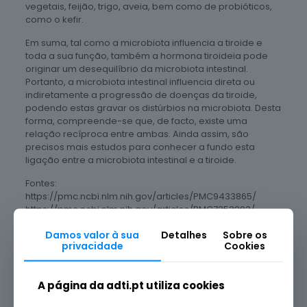
vegetais, feijão, trigo, aveia, bem como de probióticos,
como o kefir.
Em suma, tal como a microbiota influencia a tiroide e
toda a sua função, também a hormona tiroideia pode
originar um desequilíbrio da microbiota intestinal.
Portanto, a microbiota intestinal influencia direta ou
indiretamente a progressão de doenças da tiroide,
podendo estas gravar os distúrbios na microbiota. Desta
forma, compreende-se que, de facto, existe uma
relação recíproca entre ambas. Ainda assim, são
precisos mais estudos para conhecer a fundo esta
ligação entre a microbiota intestinal e a tiroide.
Fontes:
https://pmc.ncbi.nlm.nih.gov/articles/PMC9433865/
https://pmc.ncbi.nlm.nih.gov/articles/PMC7353203/
Damos valor à sua
Detalhes
Sobre os
privacidade
Cookies
The Microbiome
A página da adti.pt utiliza cookies
Partilhar