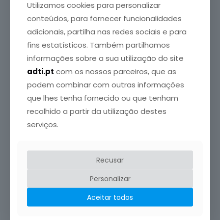
Utilizamos cookies para personalizar
conteúdos, para fornecer funcionalidades
Artigos relacionados
adicionais, partilha nas redes sociais e para
fins estatísticos. Também partilhamos
informações sobre a sua utilização do site
adti.pt
com os nossos parceiros, que as
podem combinar com outras informações
que lhes tenha fornecido ou que tenham
recolhido a partir da utilização destes
serviços.
Crédito da Foto: SPEDM
Recusar
Personalizar
6 Agosto, 2026
Congresso Português de Endocrinologia regressa em
Aceitar todos
janeiro de 2027