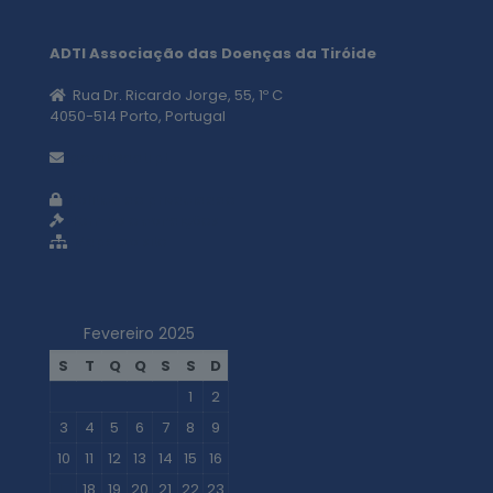
ADTI Associação das Doenças da Tiróide
Rua Dr. Ricardo Jorge, 55, 1º C
4050-514 Porto, Portugal
geral@adti.pt
Política de privacidade
Termos e condições
Mapa do site
Fevereiro 2025
S
T
Q
Q
S
S
D
1
2
3
4
5
6
7
8
9
10
11
12
13
14
15
16
17
18
19
20
21
22
23