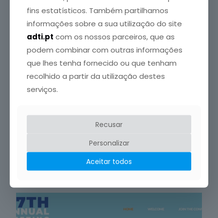
fins estatísticos. Também partilhamos
informações sobre a sua utilização do site
adti.pt
com os nossos parceiros, que as
podem combinar com outras informações
que lhes tenha fornecido ou que tenham
recolhido a partir da utilização destes
serviços.
Crédito da Foto: Magnific (uso gratuito)
Recusar
4 Agosto, 2026
Personalizar
É da menopausa ou é da tiroide? As perguntas que as
mulheres realmente fazem
Aceitar todos
Leia mais