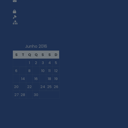
geral@adti.pt
Política de privacidade
Termos e condições
Mapa do site
Junho 2016
S
T
Q
Q
S
S
D
1
2
3
4
5
6
7
8
9
10
11
12
13
14
15
16
17
18
19
20
21
22
23
24
25
26
27
28
29
30
« Mai
Jul »