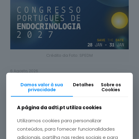
Crédito da Foto: SPEDM
6 Agosto, 2026
Congresso Português de Endocrinologia regressa em
Damos valor à sua
Detalhes
Sobre os
janeiro de 2027
privacidade
Cookies
Leia mais
A página da adti.pt utiliza cookies
Utilizamos cookies para personalizar
conteúdos, para fornecer funcionalidades
adicionais, partilha nas redes sociais e para