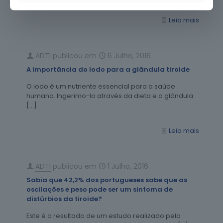
Leia mais
ADTI
publicou em
6 Julho, 2016
A importância do iodo para a glândula tiroide
O iodo é um nutriente essencial para a saúde
humana. Ingerimo-lo através da dieta e a glândula
[…]
Leia mais
ADTI
publicou em
1 Julho, 2016
Sabia que 42,2% dos portugueses sabe que as
oscilações e peso pode ser um sintoma de
distúrbios da tiroide?
Este é o resultado de um estudo realizado pela