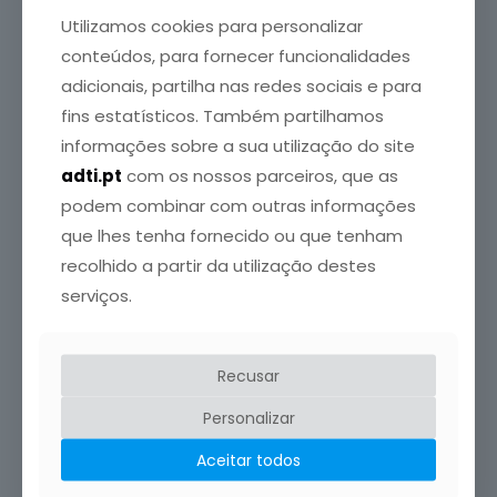
Utilizamos cookies para personalizar
Leia mais
conteúdos, para fornecer funcionalidades
adicionais, partilha nas redes sociais e para
fins estatísticos. Também partilhamos
ADTI
publicou em
13 Julho, 2016
informações sobre a sua utilização do site
QUANTIDADE DIÁRIA RECOMENDADA DE IODO:
adti.pt
com os nossos parceiros, que as
É importante consumir iodo para que a tiroide
podem combinar com outras informações
funcione sem problemas. Uma pessoa adulta, que
que lhes tenha fornecido ou que tenham
seja saudável,
[…]
recolhido a partir da utilização destes
serviços.
Leia mais
Recusar
ADTI
publicou em
8 Julho, 2016
Carência e Excesso de Iodo
Personalizar
O Iodo é necessário para um funcionamento
Aceitar todos
saudável da tiroide, a qual regula o metabolismo.
Tanto a
[…]