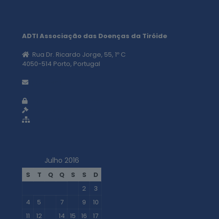
ADTI Associação das Doenças da Tiróide
Rua Dr. Ricardo Jorge, 55, 1º C
4050-514 Porto, Portugal
geral@adti.pt
Política de privacidade
Termos e condições
Mapa do site
Julho 2016
S
T
Q
Q
S
S
D
1
2
3
4
5
6
7
8
9
10
11
12
13
14
15
16
17