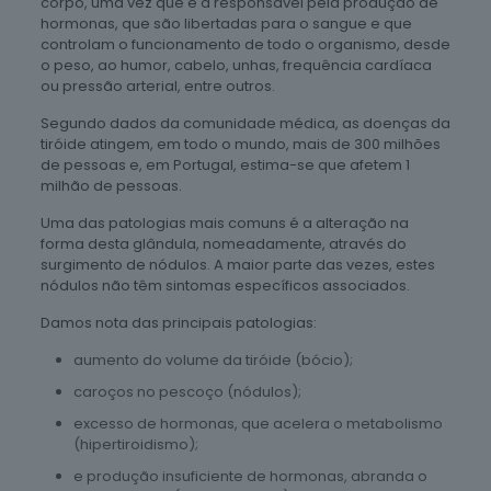
corpo, uma vez que é a responsável pela produção de
hormonas, que são libertadas para o sangue e que
controlam o funcionamento de todo o organismo, desde
o peso, ao humor, cabelo, unhas, frequência cardíaca
ou pressão arterial, entre outros.
Segundo dados da comunidade médica, as doenças da
tiróide atingem, em todo o mundo, mais de 300 milhões
de pessoas e, em Portugal, estima-se que afetem 1
milhão de pessoas.
Uma das patologias mais comuns é a alteração na
forma desta glândula, nomeadamente, através do
surgimento de nódulos. A maior parte das vezes, estes
nódulos não têm sintomas específicos associados.
Damos nota das principais patologias:
aumento do volume da tiróide (bócio);
caroços no pescoço (nódulos);
excesso de hormonas, que acelera o metabolismo
(hipertiroidismo);
e produção insuficiente de hormonas, abranda o