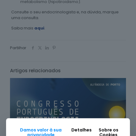
metabolismo (hipotiroidismo).
Consulte o seu endocrinologista e, na dúvida, marque
uma consulta.
Saiba mais
aqui
.
Partilhar
Artigos relacionados
Damos valor à sua
Detalhes
Sobre os
privacidade
Cookies