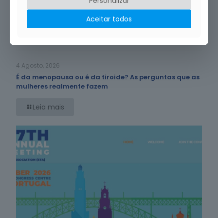
Personalizar
Aceitar todos
Crédito da Foto: Magnific (uso gratuito)
4 Agosto, 2026
É da menopausa ou é da tiroide? As perguntas que as
mulheres realmente fazem
Leia mais