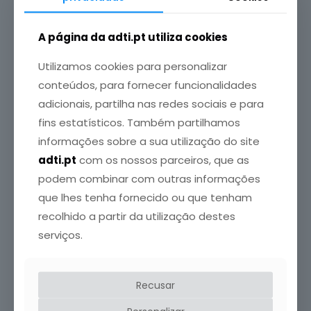
Crédito da Foto: SPEDM
A página da adti.pt utiliza cookies
6 Agosto, 2026
Utilizamos cookies para personalizar
Congresso Português de Endocrinologia regressa em
conteúdos, para fornecer funcionalidades
janeiro de 2027
adicionais, partilha nas redes sociais e para
fins estatísticos. Também partilhamos
Leia mais
informações sobre a sua utilização do site
adti.pt
com os nossos parceiros, que as
podem combinar com outras informações
que lhes tenha fornecido ou que tenham
recolhido a partir da utilização destes
serviços.
Recusar