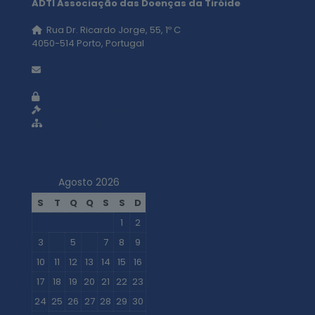
ADTI Associação das Doenças da Tiróide
Rua Dr. Ricardo Jorge, 55, 1º C
4050-514 Porto, Portugal
geral@adti.pt
Política de privacidade
Termos e condições
Mapa do site
Agosto 2026
S
T
Q
Q
S
S
D
1
2
3
4
5
6
7
8
9
10
11
12
13
14
15
16
17
18
19
20
21
22
23
24
25
26
27
28
29
30