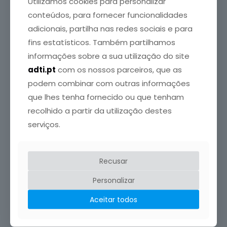
Utilizamos cookies para personalizar
Internacional da Tiroide. O cansaço persistente,
[…]
conteúdos, para fornecer funcionalidades
adicionais, partilha nas redes sociais e para
Leia mais
fins estatísticos. Também partilhamos
informações sobre a sua utilização do site
adti.pt
com os nossos parceiros, que as
podem combinar com outras informações
que lhes tenha fornecido ou que tenham
recolhido a partir da utilização destes
serviços.
Recusar
Personalizar
Aceitar todos
ADTI
publicou em
19 Maio, 2026