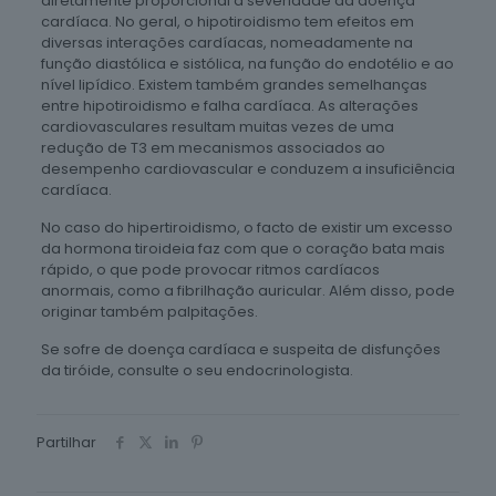
diretamente proporcional à severidade da doença
cardíaca. No geral, o hipotiroidismo tem efeitos em
diversas interações cardíacas, nomeadamente na
função diastólica e sistólica, na função do endotélio e ao
nível lipídico. Existem também grandes semelhanças
entre hipotiroidismo e falha cardíaca. As alterações
cardiovasculares resultam muitas vezes de uma
redução de T3 em mecanismos associados ao
desempenho cardiovascular e conduzem a insuficiência
cardíaca.
No caso do hipertiroidismo, o facto de existir um excesso
da hormona tiroideia faz com que o coração bata mais
rápido, o que pode provocar ritmos cardíacos
anormais, como a fibrilhação auricular. Além disso, pode
originar também palpitações.
Se sofre de doença cardíaca e suspeita de disfunções
da tiróide, consulte o seu endocrinologista.
Partilhar