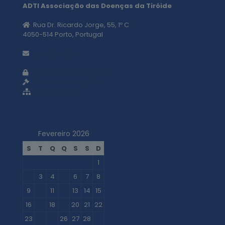
ADTI Associação das Doenças da Tiróide
Rua Dr. Ricardo Jorge, 55, 1º C
4050-514 Porto, Portugal
geral@adti.pt
Política de privacidade
Termos e condições
Mapa do site
Fevereiro 2026
S
T
Q
Q
S
S
D
1
2
3
4
5
6
7
8
9
10
11
12
13
14
15
16
17
18
19
20
21
22
23
24
25
26
27
28