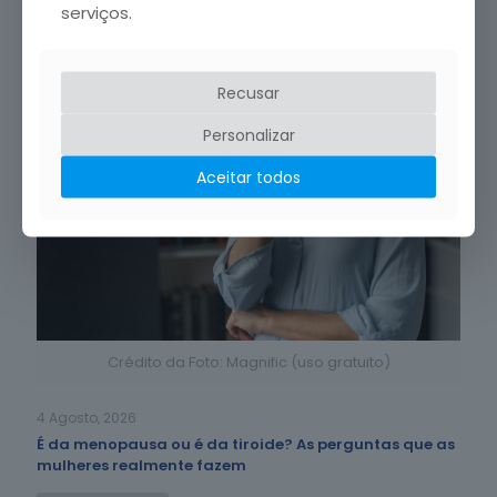
serviços.
Recusar
Personalizar
Aceitar todos
Crédito da Foto: Magnific (uso gratuito)
4 Agosto, 2026
É da menopausa ou é da tiroide? As perguntas que as
mulheres realmente fazem