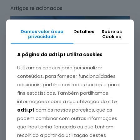
Artigos relacionados
Damos valor à sua
Detalhes
Sobre os
privacidade
Cookies
A página da adti.pt utiliza cookies
Utilizamos cookies para personalizar
conteúdos, para fornecer funcionalidades
adicionais, partilha nas redes sociais e para
Crédito da Foto: SPEDM
fins estatísticos. Também partilhamos
informações sobre a sua utilização do site
6 Agosto, 2026
adti.pt
com os nossos parceiros, que as
Congresso Português de Endocrinologia regressa em
janeiro de 2027
podem combinar com outras informações
que lhes tenha fornecido ou que tenham
Leia mais
recolhido a partir da utilização destes