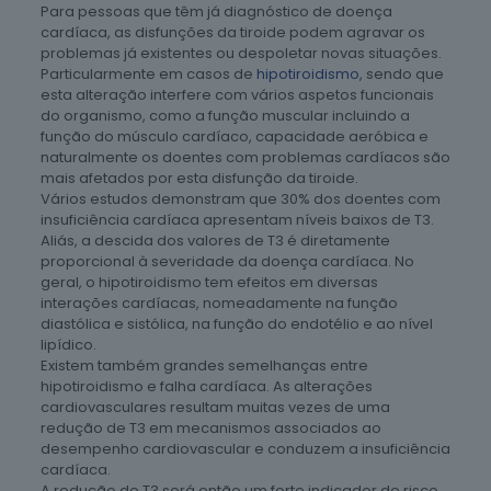
Para pessoas que têm já diagnóstico de doença
cardíaca, as disfunções da tiroide podem agravar os
problemas já existentes ou despoletar novas situações.
Particularmente em casos de
hipotiroidismo
, sendo que
esta alteração interfere com vários aspetos funcionais
do organismo, como a função muscular incluindo a
função do músculo cardíaco, capacidade aeróbica e
naturalmente os doentes com problemas cardíacos são
mais afetados por esta disfunção da tiroide.
Vários estudos demonstram que 30% dos doentes com
insuficiência cardíaca apresentam níveis baixos de T3.
Aliás, a descida dos valores de T3 é diretamente
proporcional à severidade da doença cardíaca. No
geral, o hipotiroidismo tem efeitos em diversas
interações cardíacas, nomeadamente na função
diastólica e sistólica, na função do endotélio e ao nível
lipídico.
Existem também grandes semelhanças entre
hipotiroidismo e falha cardíaca. As alterações
cardiovasculares resultam muitas vezes de uma
redução de T3 em mecanismos associados ao
desempenho cardiovascular e conduzem a insuficiência
cardíaca.
A redução de T3 será então um forte indicador de risco