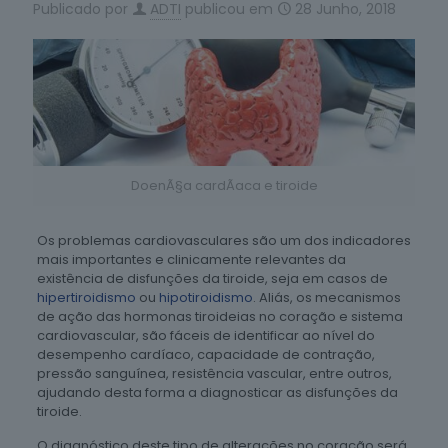
Publicado por
ADTI
publicou em
28 Junho, 2018
DoenÃ§a cardÃ­aca e tiroide
Os problemas cardiovasculares são um dos indicadores
mais importantes e clinicamente relevantes da
existência de disfunções da tiroide, seja em casos de
hipertiroidismo
ou
hipotiroidismo
. Aliás, os mecanismos
de ação das hormonas tiroideias no coração e sistema
cardiovascular, são fáceis de identificar ao nível do
desempenho cardíaco, capacidade de contração,
pressão sanguínea, resistência vascular, entre outros,
ajudando desta forma a diagnosticar as disfunções da
tiroide.
O diagnóstico deste tipo de alterações no coração será