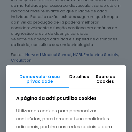
de mortalidade por causa cardiovascular, sendo até um
indicador mais relevante do que a idade de cada
indivíduo. Por esta razão, estudos sugerem que terapia
ao nível da produção de T3 poderá melhorar
consideravelmente a função cardíaca em cenários de
diagnóstico prévio de doença cardíaca.
Se sofre de doença cardíaca e suspeita de disfunções
da tiroide, consulte o seu endocrinologista.
Fontes:
Harvard Medical School
,
NCBI
,
Endocrine Society
,
Circulation
Damos valor à sua
Detalhes
Sobre os
Partilhar
privacidade
Cookies
A página da adti.pt utiliza cookies
Artigos relacionados
Utilizamos cookies para personalizar
conteúdos, para fornecer funcionalidades
adicionais, partilha nas redes sociais e para