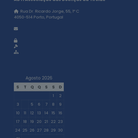
Rua Dr. Ricardo Jorge, 55, 1º C
4050-514 Porto, Portugal
geral@adti.pt
Política de privacidade
Termos e condições
Mapa do site
Agosto 2026
S
T
Q
Q
S
S
D
1
2
3
4
5
6
7
8
9
10
11
12
13
14
15
16
17
18
19
20
21
22
23
24
25
26
27
28
29
30