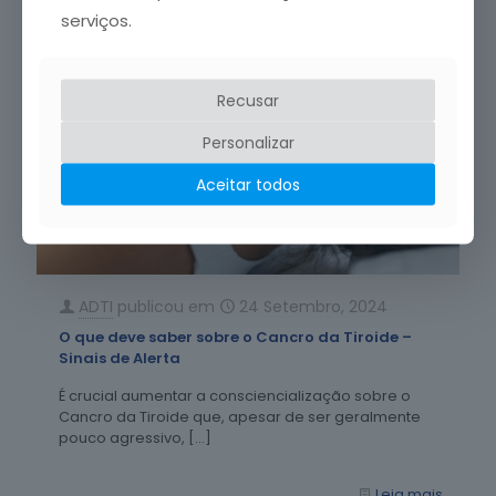
serviços.
Recusar
Personalizar
Aceitar todos
ADTI
publicou em
24 Setembro, 2024
O que deve saber sobre o Cancro da Tiroide –
Sinais de Alerta
É crucial aumentar a consciencialização sobre o
Cancro da Tiroide que, apesar de ser geralmente
pouco agressivo,
[…]
Leia mais