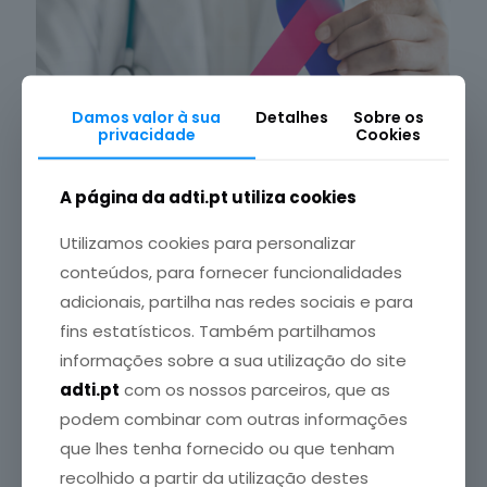
Damos valor à sua
Detalhes
Sobre os
privacidade
Cookies
A página da adti.pt utiliza cookies
Utilizamos cookies para personalizar
ADTI
publicou em
24 Setembro, 2024
conteúdos, para fornecer funcionalidades
Dia de Sensibilização para o Cancro da Tiroide
adicionais, partilha nas redes sociais e para
Hoje, 24 de setembro, Dia de Sensibilização para o
fins estatísticos. Também partilhamos
Cancro da Tiroide, é uma data importante para
[…]
informações sobre a sua utilização do site
Leia mais
adti.pt
com os nossos parceiros, que as
podem combinar com outras informações
que lhes tenha fornecido ou que tenham
recolhido a partir da utilização destes