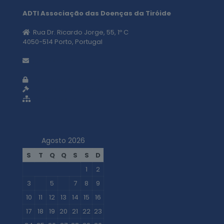
ADTI Associação das Doenças da Tiróide
Rua Dr. Ricardo Jorge, 55, 1º C
4050-514 Porto, Portugal
geral@adti.pt
Política de privacidade
Termos e condições
Mapa do site
Agosto 2026
S
T
Q
Q
S
S
D
1
2
3
4
5
6
7
8
9
10
11
12
13
14
15
16
17
18
19
20
21
22
23