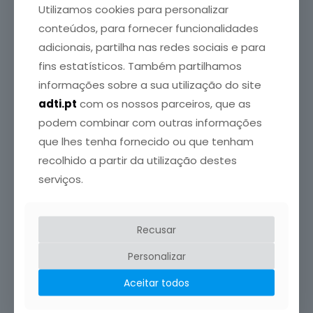
Utilizamos cookies para personalizar
conteúdos, para fornecer funcionalidades
adicionais, partilha nas redes sociais e para
fins estatísticos. Também partilhamos
informações sobre a sua utilização do site
adti.pt
com os nossos parceiros, que as
podem combinar com outras informações
que lhes tenha fornecido ou que tenham
recolhido a partir da utilização destes
serviços.
ADTI
publicou em
3 Junho, 2026
Congresso Europeu da Tiroide em setembro no
Recusar
Porto
Personalizar
Evento decorre de 5 a 8 de setembro, na Alfândega
Porto Congress Centre, no Porto. O Congresso
[…]
Aceitar todos
Leia mais