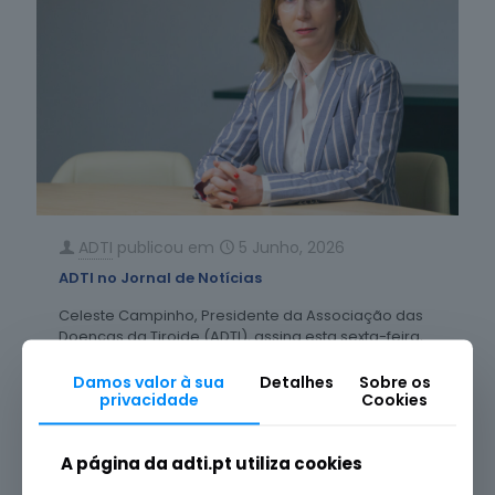
ADTI
publicou em
5 Junho, 2026
ADTI no Jornal de Notícias
Celeste Campinho, Presidente da Associação das
Doenças da Tiroide (ADTI), assina esta sexta-feira,
05 de junho de
[…]
Damos valor à sua
Detalhes
Sobre os
privacidade
Cookies
Leia mais
A página da adti.pt utiliza cookies