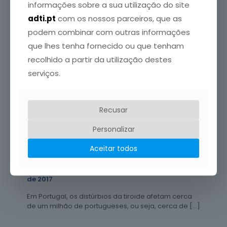
informações sobre a sua utilização do site
Descubra o que sabe sobre as doenÃ§as da
adti.pt
com os nossos parceiros, que as
tiroide, respondendo a este questionÃ¡rio:
podem combinar com outras informações
que lhes tenha fornecido ou que tenham
Leia mais
recolhido a partir da utilização destes
serviços.
Recusar
Personalizar
Aceitar todos
ADTI
publicou em
9 Junho, 2017
Os rastreios gratuitos no Dia Mundial da Tiroide
de 2017
Em Portugal, os distúrbios da tiroide afetam cerca
de um milhão de portugueses, ou seja, cerca de
[…]