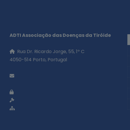
ADTI Associação das Doenças da Tiróide
Rua Dr. Ricardo Jorge, 55, 1º C
4050-514 Porto, Portugal
geral@adti.pt
Política de privacidade
Termos e condições
Mapa do site
«