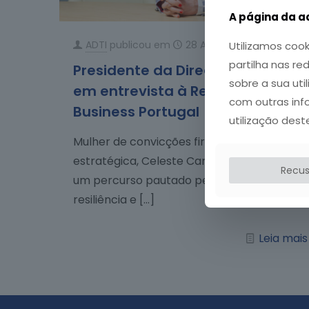
A página da ad
ADTI
publicou em
28 Abril, 2026
Utilizamos cook
partilha nas re
Presidente da Direção da ADTI
sobre a sua uti
em entrevista à Revista
com outras inf
Business Portugal
utilização dest
Mulher de convicções firmes e visão
estratégica, Celeste Campinho construiu
Recus
um percurso pautado pela dedicação,
resiliência e
[…]
Leia mais