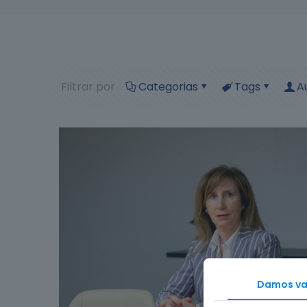
Filtrar por
Categorias
Tags
A
Damos val