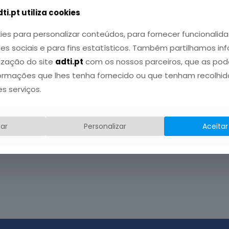
ti.pt utiliza cookies
ies para personalizar conteúdos, para fornecer funcionalida
des sociais e para fins estatísticos. Também partilhamos i
lização do site
adti.pt
com os nossos parceiros, que as po
ormações que lhes tenha fornecido ou que tenham recolhido
es serviços.
ar
Personalizar
Aceitar