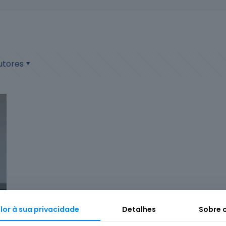
utores
or à sua privacidade
Detalhes
Sobre 