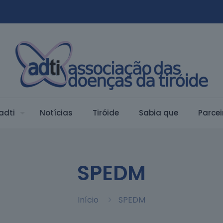
adti
Notí­cias
Tiróide
Sabia que
Parcei
SPEDM
Início
SPEDM