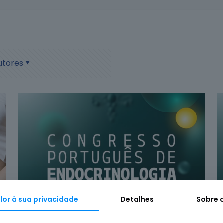
utores
or à sua privacidade
Detalhes
Sobre 