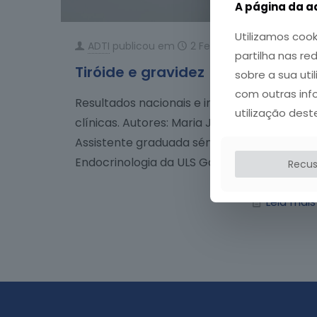
A página da ad
Utilizamos cook
ADTI
publicou em
2 Fevereiro, 2026
partilha nas re
Tiróide e gravidez
sobre a sua uti
com outras inf
Resultados nacionais e implicações
utilização dest
clínicas. Autores: Maria João Oliveira,
Assistente graduada sénior de
Endocrinologia da ULS Gaia
[…]
Recus
Leia mais