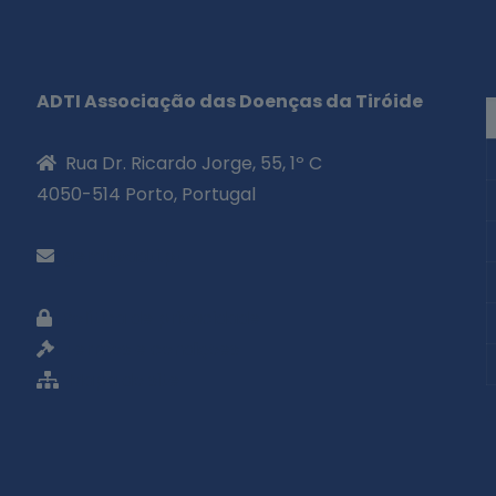
ADTI Associação das Doenças da Tiróide
Rua Dr. Ricardo Jorge, 55, 1º C
4050-514 Porto, Portugal
geral@adti.pt
Política de privacidade
Termos e condições
Mapa do site
«