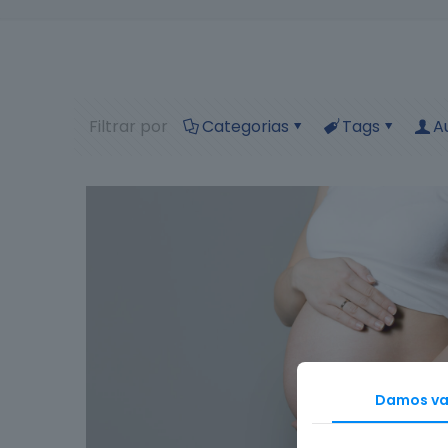
Filtrar por
Categorias
Tags
A
Damos val