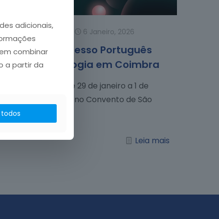
des adicionais,
ADTI
publicou em
6 Janeiro, 2026
nformações
ADTI no Congresso Português
dem combinar
de Endocrinologia em Coimbra
 a partir da
Evento decorre de 29 de janeiro a 1 de
fevereiro de 2026, no Convento de São
Francisco,
[…]
 todos
Leia mais