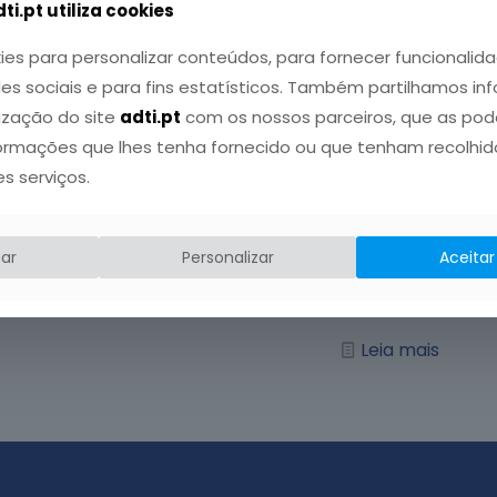
ti.pt utiliza cookies
ies para personalizar conteúdos, para fornecer funcionalida
ADTI
publicou em
29 Janeiro, 2026
des sociais e para fins estatísticos. Também partilhamos i
ADTI no Congresso Português
lização do site
adti.pt
com os nossos parceiros, que as po
de Endocrinologia
ormações que lhes tenha fornecido ou que tenham recolhido
es serviços.
Começa hoje, 29 de Janeiro, no Convento
de São Francisco, em Coimbra, o
Congresso Português de Endocrinologia,
ar
Personalizar
Aceitar
[…]
Leia mais