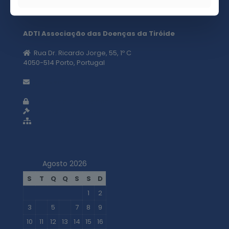
ADTI Associação das Doenças da Tiróide
Rua Dr. Ricardo Jorge, 55, 1º C
4050-514 Porto, Portugal
geral@adti.pt
Política de privacidade
Termos e condições
Mapa do site
Agosto 2026
S
T
Q
Q
S
S
D
1
2
3
4
5
6
7
8
9
10
11
12
13
14
15
16