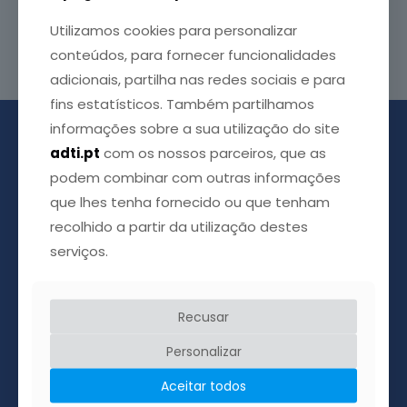
Utilizamos cookies para personalizar
Leia mais
conteúdos, para fornecer funcionalidades
adicionais, partilha nas redes sociais e para
fins estatísticos. Também partilhamos
informações sobre a sua utilização do site
adti.pt
com os nossos parceiros, que as
podem combinar com outras informações
que lhes tenha fornecido ou que tenham
recolhido a partir da utilização destes
serviços.
Recusar
Acreditamos que é possível esticar a mão e ajudar o
próximo, acreditamos ainda que através de uma
Personalizar
palavra amiga podemos apaziguar a dor que tantas
vezes chega com a doença.
Aceitar todos