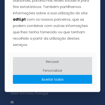
adicionais, partilha nas redes sociais e para
fins estatísticos. Também partilhamos
informações sobre a sua utilização do site
adti.pt
com os nossos parceiros, que as
podem combinar com outras informações
que lhes tenha fornecido ou que tenham
recolhido a partir da utilização destes
Acreditamos que é possível esticar a mão e ajudar o
serviços.
próximo, acreditamos ainda que através de uma
palavra amiga podemos apaziguar a dor que tantas
vezes chega com a doença.
Recusar
Personalizar
Aceitar todos
ADTI Associação das Doenças da Tiróide
Rua Dr. Ricardo Jorge, 55, 1º C
4050-514 Porto, Portugal
geral@adti.pt