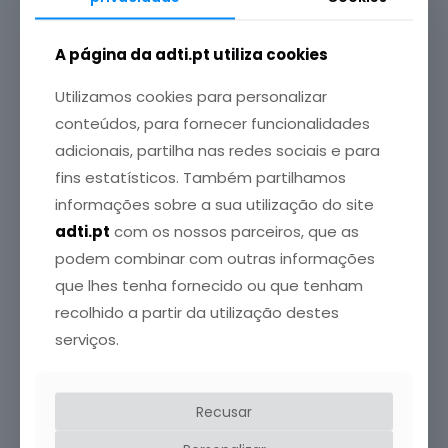
A página da adti.pt utiliza cookies
ADTI
publicou em
20 Julho, 2022
Utilizamos cookies para personalizar
conteúdos, para fornecer funcionalidades
Menopausa ou hipotiroidismo? A pergunta à
qual deve ser o médico a dar resposta
adicionais, partilha nas redes sociais e para
Quase de certeza que já ouviu dizer que os
fins estatísticos. Também partilhamos
problemas da tiroide e a menopausa estão
informações sobre a sua utilização do site
relacionados.
[…]
adti.pt
com os nossos parceiros, que as
podem combinar com outras informações
Leia mais
que lhes tenha fornecido ou que tenham
recolhido a partir da utilização destes
ADTI
publicou em
20 Outubro, 2016
serviços.
CIRURGIA NAS DOENÇAS DA TIROIDE
A cirurgia da tiroide consiste na remoção parcial
Recusar
(hemitiroidectomia) ou total (tiroidectomia total) da
glândula, dependendo da
[…]