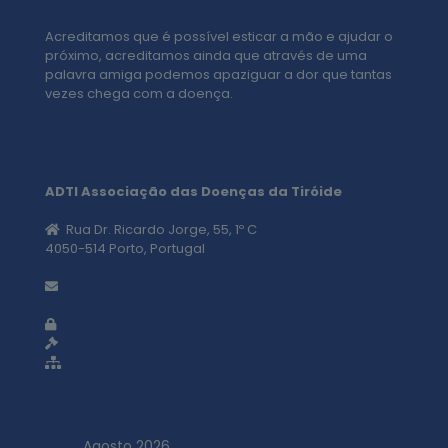
Acreditamos que é possível esticar a mão e ajudar o
próximo, acreditamos ainda que através de uma
palavra amiga podemos apaziguar a dor que tantas
vezes chega com a doença.
ADTI Associação das Doenças da Tiróide
Rua Dr. Ricardo Jorge, 55, 1º C
4050-514 Porto, Portugal
geral@adti.pt
Política de privacidade
Termos e condições
Mapa do site
Agosto 2026