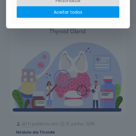
Personalizar
Leia mais
Aceitar todos
ADTI
publicou em
21 Junho, 2016
Nódulo da Tiroide