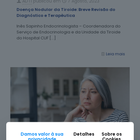
ADTI
publicou em
7 Agosto, 2023
Doença Nodular da Tiroide: Breve Revisão do
Diagnóstico e Terapêutica
Inês Sapinho Endocrinologista – Coordenadora do
Serviço de Endocrinologia e da Unidade da Tiroide
do Hospital CUF
[…]
Leia mais
Damos valor à sua
Detalhes
Sobre os
privacidade
Cookies