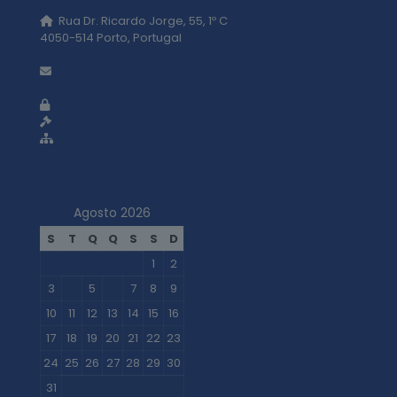
Rua Dr. Ricardo Jorge, 55, 1º C
4050-514 Porto, Portugal
geral@adti.pt
Política de privacidade
Termos e condições
Mapa do site
Agosto 2026
S
T
Q
Q
S
S
D
1
2
3
4
5
6
7
8
9
10
11
12
13
14
15
16
17
18
19
20
21
22
23
24
25
26
27
28
29
30
31